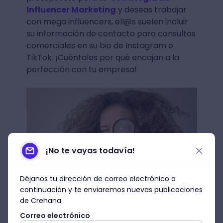
Influencer Marketing
y deseas trabajar
con mega influencers, ell@s suelen incluir
su información de contacto para consultas
comerciales en su bio de Instagram o
TikTok. ¡Cuéntales por qué encajan a la
perfección con tu empresa!
¡No te vayas todavía!
Déjanos tu dirección de correo electrónico a
continuación y te enviaremos nuevas publicaciones
de Crehana
Imagen: Pexels
Correo electrónico