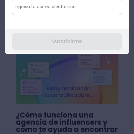
Agenda una demo
Suscribirme
¿Cómo funciona una
agencia de influencers y
cómo te ayuda a encontrar