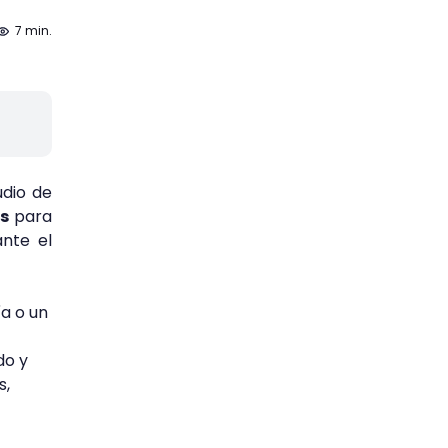
7 min.
udio de
es
para
nte el
a o un
do y
s,