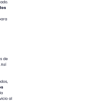
cado.
los
 para
es de
 Así
dos,
os
la
icio al