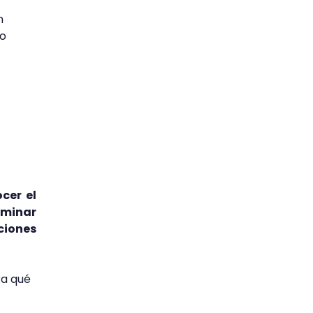
n
do
cer el
minar
ciones
ra qué