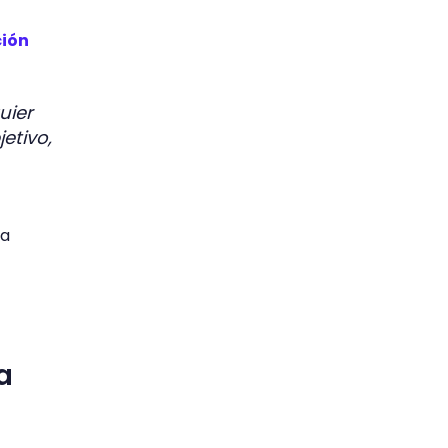
ción
uier
etivo,
 a
a