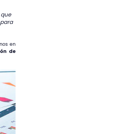
 que
 para
rnos en
ión de
.