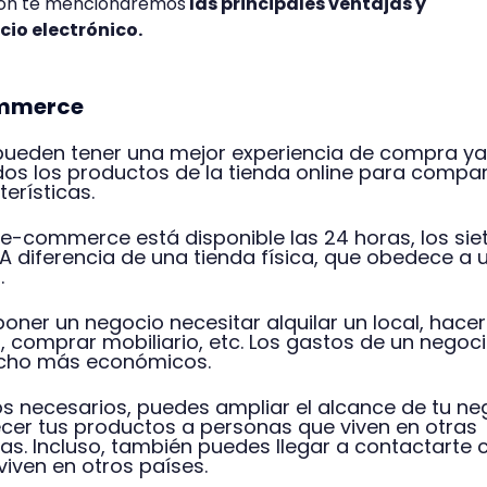
ión te mencionaremos
las principales ventajas y
io electrónico.
ommerce
ueden tener una mejor experiencia de compra ya
dos los productos de la tienda online para compa
erísticas.
e-commerce está disponible las 24 horas, los sie
A diferencia de una tienda física, que obedece a 
.
oner un negocio necesitar alquilar un local, hacer
a, comprar mobiliario, etc. Los gastos de un negoc
cho más económicos.
sos necesarios, puedes ampliar el alcance de tu ne
er tus productos a personas que viven en otras
as. Incluso, también puedes llegar a contactarte 
iven en otros países.