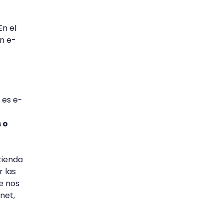
En el
n e-
 es e-
 o
tienda
 las
e nos
net,