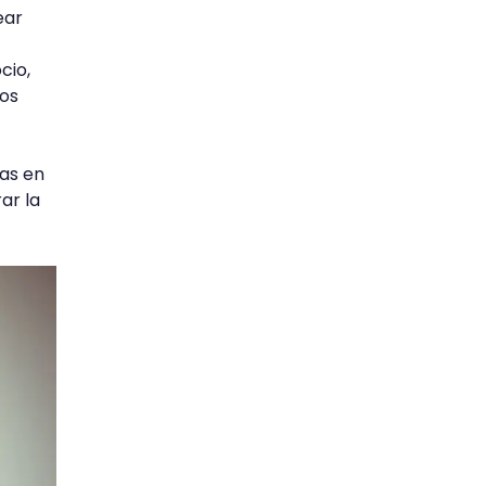
ear
cio,
los
as en
ar la