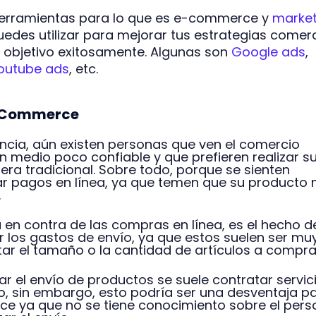
 herramientas para lo que es e-commerce y
market
puedes utilizar para mejorar tus estrategias comer
co objetivo exitosamente. Algunas son
Google ads
,
outube ads
, etc.
E-Commerce
ncia, aún existen personas que ven el comercio
 medio poco confiable y que prefieren realizar s
ra tradicional. Sobre todo, porque se sienten
zar pagos en línea, ya que temen que su producto
.
 en contra de las compras en línea, es el hecho d
 los gastos de envío, ya que estos suelen ser mu
tar el tamaño o la cantidad de artículos a compra
zar el envío de productos se suele contratar servic
, sin embargo, esto podría ser una desventaja pa
 ya que no se tiene conocimiento sobre el pers