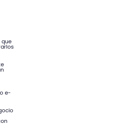
 que
rarlos
te
un
io e-
gocio
con