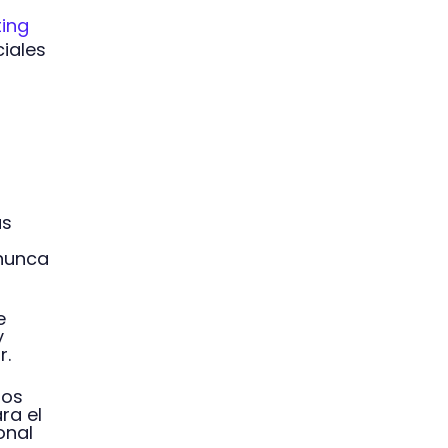
ing
ciales
us
 nunca
e
y
r.
ios
ra el
onal