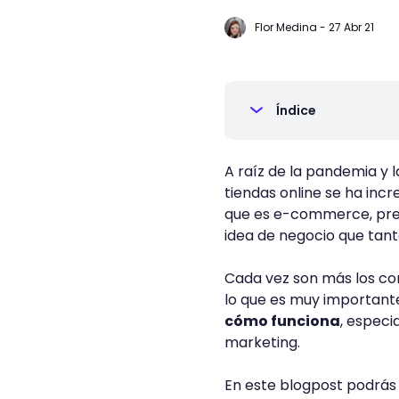
Flor Medina
-
27 Abr 21
Índice
A raíz de la pandemia y l
tiendas online se ha inc
que es e-commerce, pres
idea de negocio que tan
Cada vez son más los co
lo que es muy important
cómo funciona
, especi
marketing.
En este blogpost podrás