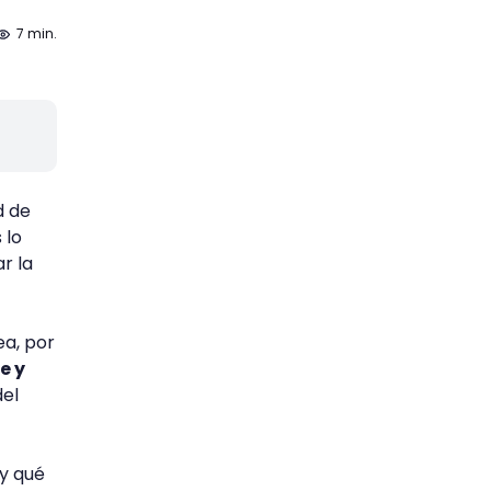
7 min.
d de
 lo
r la
ea, por
e y
del
y qué