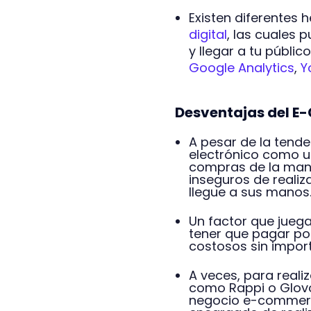
Existen diferentes
digital
, las cuales 
y llegar a tu públi
Google Analytics
,
Y
Desventajas del 
A pesar de la tende
electrónico como un
compras de la mane
inseguros de reali
llegue a sus manos
Un factor que juega
tener que pagar por
costosos sin impor
A veces, para reali
como Rappi o Glovo
negocio e-commerce