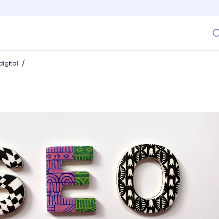
/
igital
te Grader, ¿cuál es mejor para auditar el SEO de tu sitio?