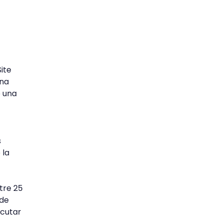
ite
una
e una
s
 la
tre 25
 de
ecutar