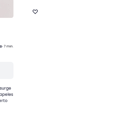
7 min.
 surge
papeles
erto