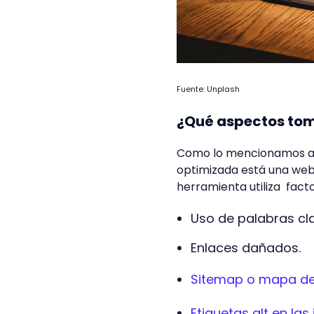
Fuente: Unplash
¿Qué aspectos tom
Como lo mencionamos ant
optimizada está una web
herramienta utiliza fact
Uso de palabras cl
Enlaces dañados.
Sitemap o mapa de 
Etiquetas alt en la