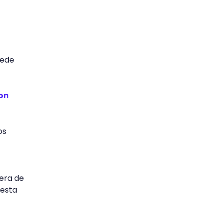
uede
con
os
era de
 esta