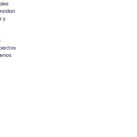
ales
omodan
s y
s
spectos
uenos