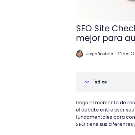
SEO Site Chec
mejor para aud
Jorge Bautista
-
20 Mar 21
Índice
Llegó el momento de real
el debate entre usar se
fundamentales para conoc
SEO tiene sus diferentes