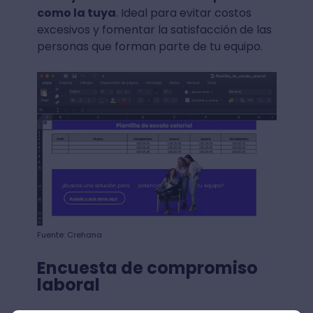
como la tuya
. Ideal para evitar costos
excesivos y fomentar la satisfacción de las
personas que forman parte de tu equipo.
Fuente: Crehana
Encuesta de compromiso
laboral