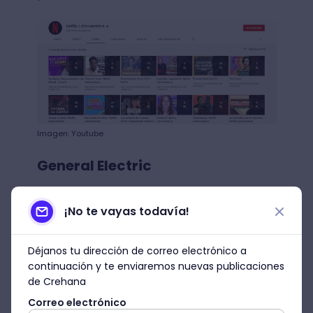
Imagen: Youtube
General Electric
El siguiente de los ejemplos de marketing
¡No te vayas todavía!
de contenidos es General Electric: una
marca que, si bien no vende un producto
muy atractivo para redes sociales, ha
Déjanos tu dirección de correo electrónico a
logrado fidelizar a los clientes y posicionar
continuación y te enviaremos nuevas publicaciones
la marca.
de Crehana
Correo electrónico