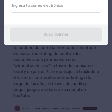
¿Cómo encaró GE su estrategia de
marketing de contenidos? Relacionando
sus productos con el día a día de sus
consumidores, y generando contenidos que
le brinden soluciones.
Suscribirme
Chipotle
La cadena de comida mexicana se enfocó
en hacer marketing de contenidos
educativos que promuevan una
“alimentación real”, a favor del consumo
local y orgánico. Este mensaje se trasladó a
diferentes campañas de marketing a lo
largo de los años, a través de landing
pages, juegos o videos en su canal de
YouTube.