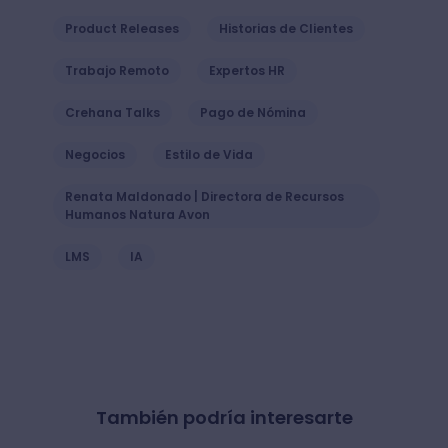
Product Releases
Historias de Clientes
Trabajo Remoto
Expertos HR
Crehana Talks
Pago de Nómina
Negocios
Estilo de Vida
Renata Maldonado | Directora de Recursos
Humanos Natura Avon
LMS
IA
También podría interesarte