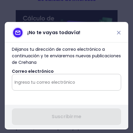
¡No te vayas todavía!
Déjanos tu dirección de correo electrónico a
continuación y te enviaremos nuevas publicaciones
de Crehana
Correo electrónico
¿Qué es un científico de
datos?
Ahora que ya sabes qué es la ciencia de
Suscribirme
datos, viene la parte del talento humano,
por ello, veamos qué es y qué hace un