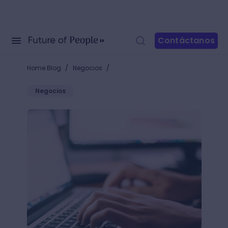
Contáctanos
/
/
Home Blog
Negocios
Negocios
Depuración de datos: la limpieza que tu empresa ne