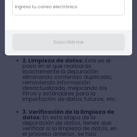
1. Auditar y analizar:
Antes de
ejecutar la limpieza, debes detectar
cuáles son los problemas en el
procesamiento de datos a nivel
individual en determinadas bases
que necesitas depurar. Esto
también te brindará información
sobre la salud de todo tu sistema
Suscribirme
de gestión de datos.
2. Limpieza de datos:
Este es el
paso en el que realizarás
exactamente la depuración
eliminando contenido duplicado,
removiendo información
desactualizada, mejorando los
fltros y estándares para la
importación de datos futuros, etc.
3. Verificación de la limpieza de
datos:
En esta etapa de la
depuración de datos, tienes que
verificar si la limpieza de datos, en
el proceso anterior, se hizo