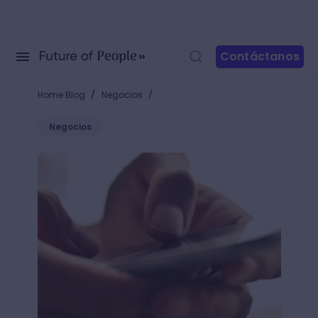
Contáctanos
/
/
Home Blog
Negocios
Negocios
Aprende de los mejores: 5 Tech startups exitosas d