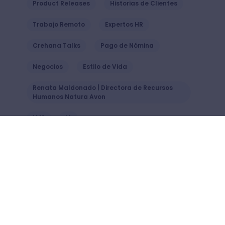
Product Releases
Historias de Clientes
Trabajo Remoto
Expertos HR
Crehana Talks
Pago de Nómina
Negocios
Estilo de Vida
Renata Maldonado | Directora de Recursos
Humanos Natura Avon
LMS
IA
También podría interesarte