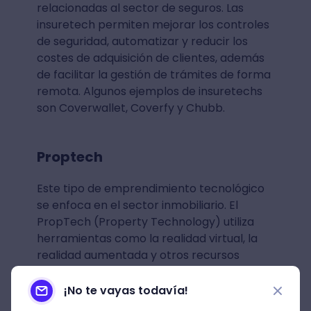
relacionadas al sector de seguros. Las
insuretech permiten mejorar los controles
de seguridad, automatizar y reducir los
costes de adquisición de clientes, además
de facilitar la gestión de trámites de forma
remota. Algunos ejemplos de insuretechs
son Coverwallet, Coverfy y Chubb.
Proptech
Este tipo de emprendimiento tecnológico
se enfoca en el sector inmobiliario. El
PropTech (Property Technology) utiliza
herramientas como la realidad virtual, la
realidad aumentada y otros recursos
similares con la finalidad de facilitar la
gestión de trámites y brindarle al usuario
¡No te vayas todavía!
una mejor experiencia de compra. Por