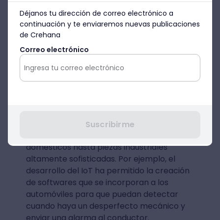
ejemplo, algunas empresas inmobiliarias
Déjanos tu dirección de correo electrónico a
utilizan este tipo de servicios para ofrecer
continuación y te enviaremos nuevas publicaciones
un tour virtual a sus clientes de manera
de Crehana
online.
Correo electrónico
IoT (Internet of Things)
Esta startup tech se caracteriza por su
tendencia a implementar conexión a
internet a una gran variedad de objetos
Suscribirme
físicos, que van desde artefactos
domésticos hasta piezas industriales
altamente sofisticadas. Por ejemplo, el
desarrollo del IoT ha permitido la creación
de softwares que se incorporan a los
automóviles para que puedan detectar
cuando haya un desperfecto mecánico y
enviar una alarma al conductor.