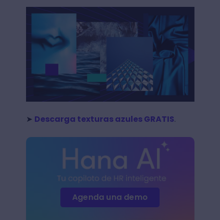
➤
Descarga texturas azules GRATIS
.
Agenda una demo