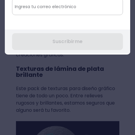
Texturas rugosas
En esta sección compartiremos contigo
más diseños de texturas, esta vez, con
relieves más rugosos. Esperamos te sirvan
Suscribirme
para darle una estética única a tus
creaciones gráficas.
Texturas de lámina de plata
brillante
Este pack de texturas para diseño gráfico
tiene de todo un poco. Entre relieves
rugosos y brillantes, estamos seguros que
alguno será tu favorito.