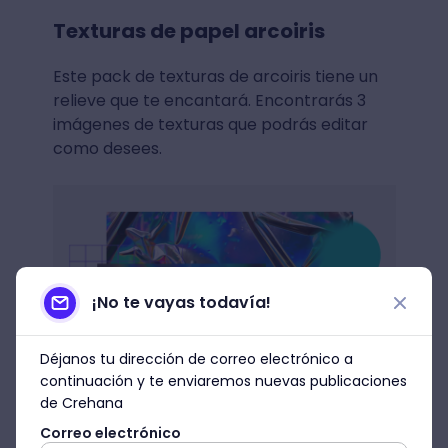
Texturas de papel arcoiris
Este pack de texturas de arcoiris tiene un
relieve que te encantará. Encontrarás 3
imágenes de texturas que podrás editar
como desees.
¡No te vayas todavía!
Déjanos tu dirección de correo electrónico a
continuación y te enviaremos nuevas publicaciones
de Crehana
➤
Descarga texturas de papel
Correo electrónico
arcoíris GRATIS
.