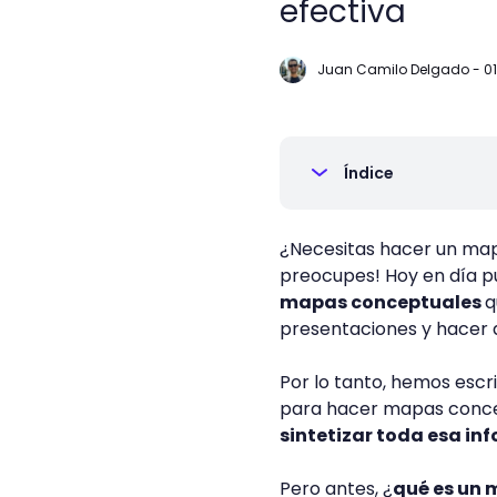
efectiva
Juan Camilo Delgado
-
0
Índice
¿Necesitas hacer un ma
preocupes! Hoy en día p
mapas conceptuales
q
presentaciones y hacer q
Por lo tanto, hemos escr
para hacer mapas concep
sintetizar toda esa i
Pero antes, ¿
qué es un