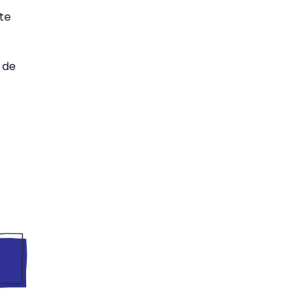
te
 de