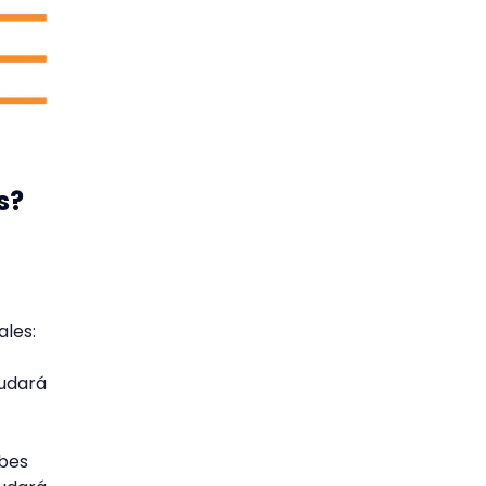
s?
ales:
yudará
bes