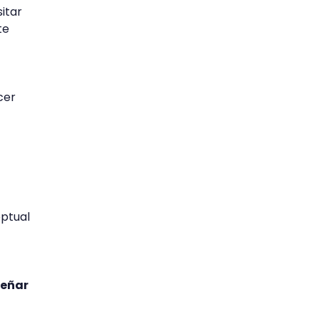
itar
te
cer
ptual
señar