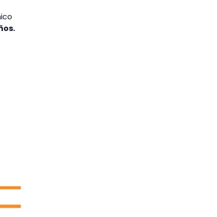
ico
ños.