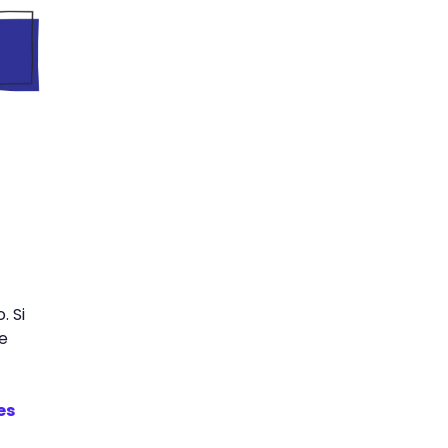
. Si
e
es