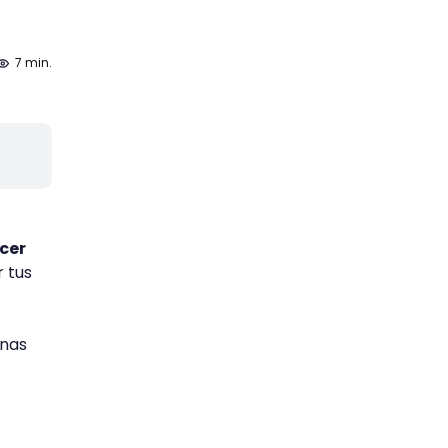
7 min.
cer
 tus
inas