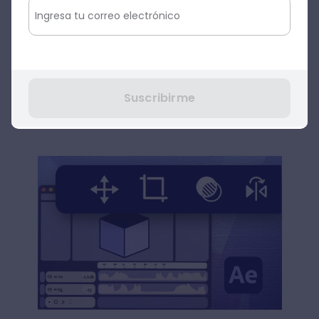
De este modo, se evita tener que habilitar o
deshabilitar constantemente un gran
número de configuraciones al cambiar de
una barra a otra. Todo un avance para ser
fiel a los
12 principios que todo animador
Suscribirme
debe conocer
para potenciar su trabajo.