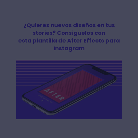
¿Quieres nuevos diseños en tus
stories? Consíguelos con
esta plantilla de After Effects para
Instagram