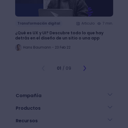
Transformación digital
Articulo
7 min.
Trans
¿Qué es UX y UI? Descubre todo lo que hay
Mejor
detrás en el diseño de un sitio o una app
public
Hans Baumann - 23 Feb 22
Mi
01
/ 09
Compañía
Productos
Recursos