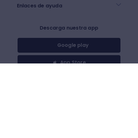
Enlaces de ayuda
Descarga nuestra app
Google play
App Store
Otros
$
(
USD
)