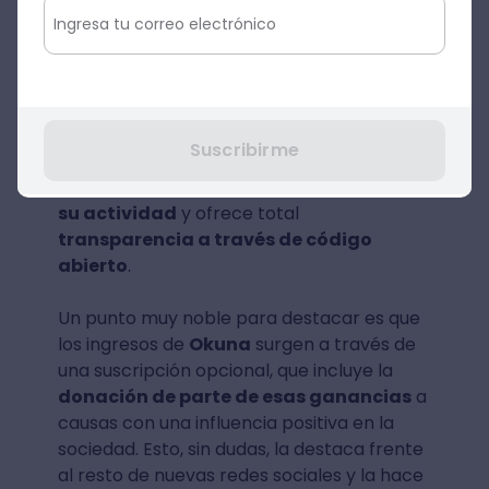
Okuna
.
Inicialmente se iba a denominar Openbook,
en contraposición a Facebook, ya que
Okuna
pone un especial énfasis en la
seguridad de la información
. Con la
Suscribirme
privacidad de los usuarios como factor
central, esta nueva red social
no rastrea
su actividad
y ofrece total
transparencia a través de código
abierto
.
Un punto muy noble para destacar es que
los ingresos de
Okuna
surgen a través de
una suscripción opcional, que incluye la
donación de parte de esas ganancias
a
causas con una influencia positiva en la
sociedad. Esto, sin dudas, la destaca frente
al resto de nuevas redes sociales y la hace