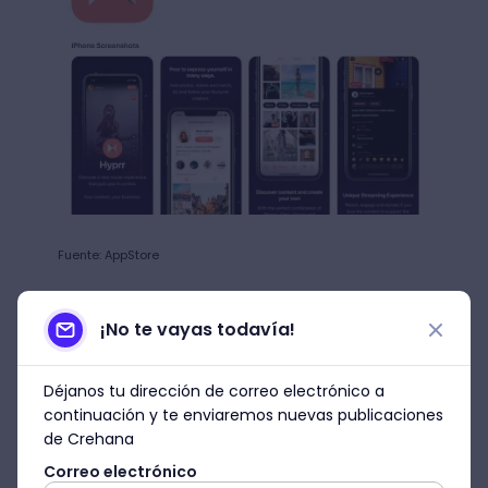
Fuente: AppStore
4. Okuna
¡No te vayas todavía!
Una nueva red social como
Facebook, pero sin espías
Déjanos tu dirección de correo electrónico a
continuación y te enviaremos nuevas publicaciones
Dentro de las redes sociales nuevas que
de Crehana
estamos listando, te contaremos sobre
Correo electrónico