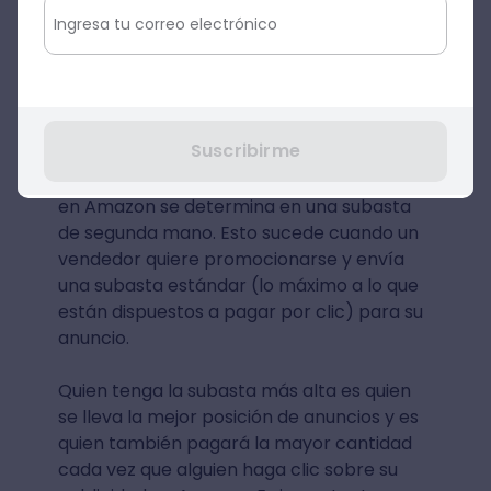
Fuente: Unsplash
¿Cómo funciona y cuánto
cuesta una subasta PPC en
Amazon?
Suscribirme
El CPC (Costo Por Clic) para cada anuncio
en Amazon se determina en una subasta
de segunda mano. Esto sucede cuando un
vendedor quiere promocionarse y envía
una subasta estándar (lo máximo a lo que
están dispuestos a pagar por clic) para su
anuncio.
Quien tenga la subasta más alta es quien
se lleva la mejor posición de anuncios y es
quien también pagará la mayor cantidad
cada vez que alguien haga clic sobre su