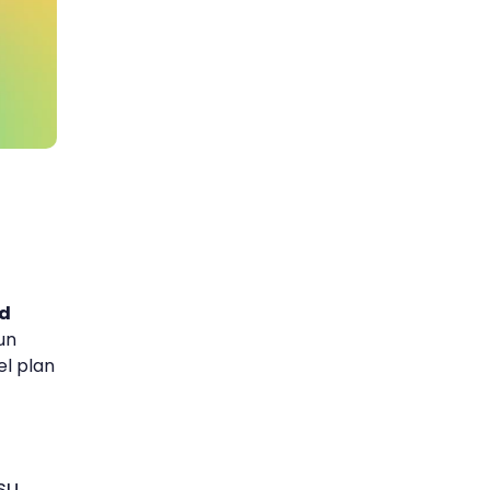
ad
un
l plan
su