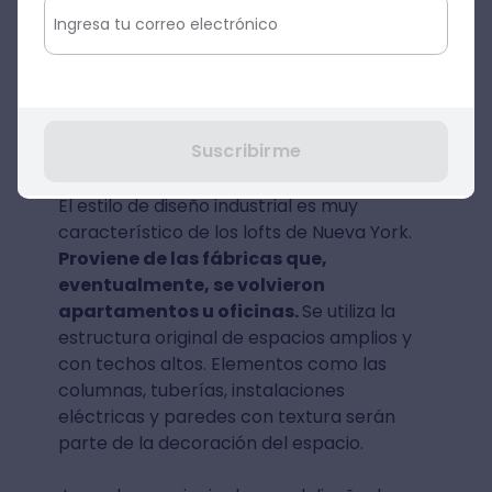
Canvaslab
Imagen:
Diseño de interiores estilo
industrial
Suscribirme
El estilo de diseño industrial es muy
característico de los lofts de Nueva York.
Proviene de las fábricas que,
eventualmente, se volvieron
apartamentos u oficinas.
Se utiliza la
estructura original de espacios amplios y
con techos altos. Elementos como las
columnas, tuberías, instalaciones
eléctricas y paredes con textura serán
parte de la decoración del espacio.