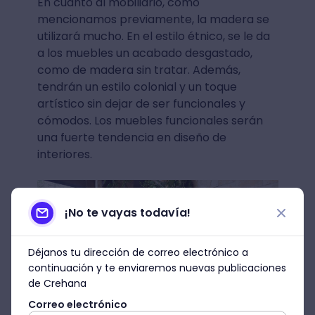
En cuanto al mobiliario, como
mencionamos previamente, la madera se
utilizará mucho. En el estilo étnico, se le da
a los muebles un acabado desgastado,
como de madera sin tratar. Además,
tendrán un estilo colonial y un toque
artístico sin dejar de ser funcionales y
cómodos. Los muebles funcionales serán
una fuerte tendencia en diseño de
interiores.
¡No te vayas todavía!
Déjanos tu dirección de correo electrónico a
continuación y te enviaremos nuevas publicaciones
de Crehana
Correo electrónico