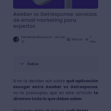
Aweber vs Getresponse: servicios
de email marketing para
expertos
Fernando Machuca
-
24 Jun
7
Articulo
21
min.
Índice
Si no te decides aún sobre
qué aplicación
escoger entre Aweber vs Getresponse
,
no te preocupes, que en este artículo
te
diremos todo lo que debes saber
.
Ya puedes dejar de buscar
cuál de las