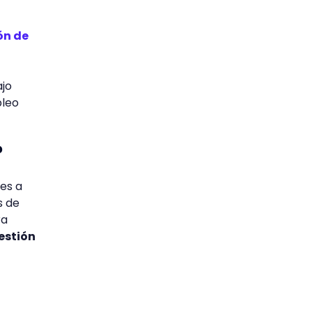
ón de
ajo
pleo
?
nes a
s de
ra
estión