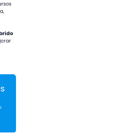
ursos
a,
brido
jorar