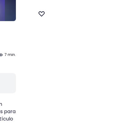
7 min.
n
as para
tículo