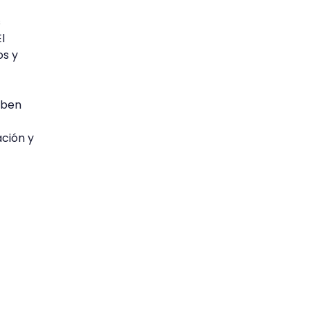
s
l
os y
eben
ación y