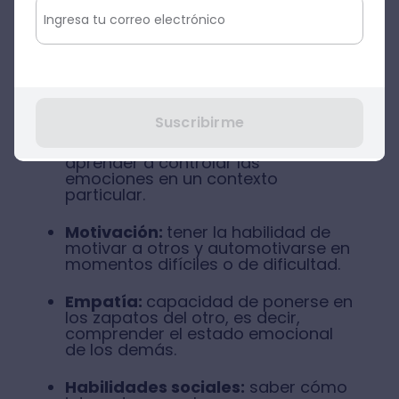
emocional son:
Autoconciencia emocional:
consiste en conocerse a sí mismo y
ser consciente de las propias
emociones y qué las generan.
Suscribirme
Autorregulación emocional:
aprender a controlar las
emociones en un contexto
particular.
Motivación:
tener la habilidad de
motivar a otros y automotivarse en
momentos difíciles o de dificultad.
Empatía:
capacidad de ponerse en
los zapatos del otro, es decir,
comprender el estado emocional
de los demás.
Habilidades sociales:
saber cómo