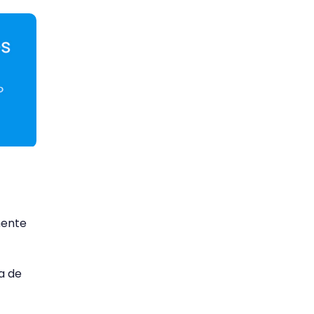
mente
da de