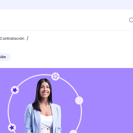
/
 Contratación
ión
del vida del empleado para potenciar la retención del talen