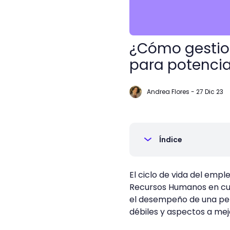
¿Cómo gestion
para potenciar
Andrea Flores
-
27 Dic 23
Índice
El ciclo de vida del empl
Recursos Humanos en cua
el desempeño de una per
débiles y aspectos a mej