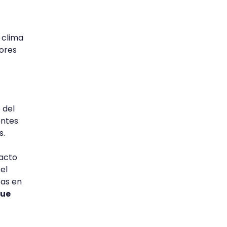
 clima
jores
 del
entes
s.
tacto
el
eas en
que