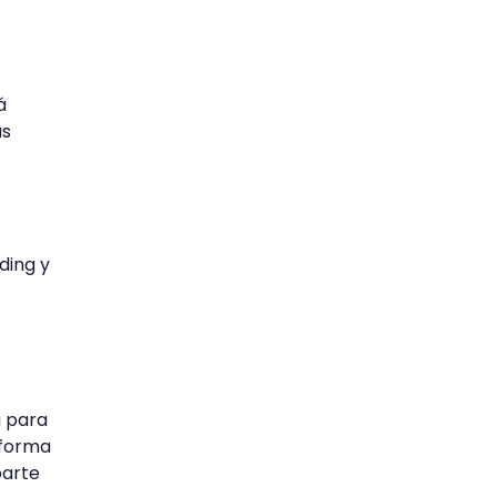
á
ás
ding y
a para
 forma
parte