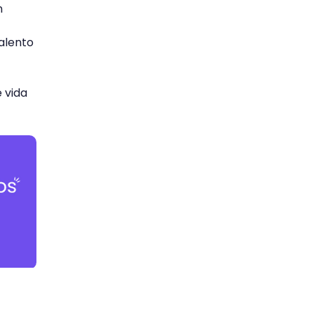
n
talento
e vida