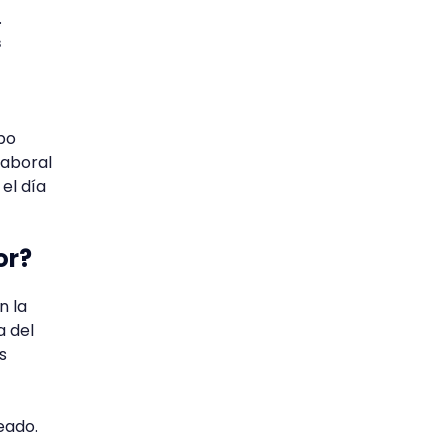
.
s
upo
laboral
el día
or?
n la
a del
s
eado.