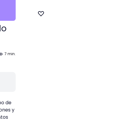
do
7 min.
po de
ones y
ntos