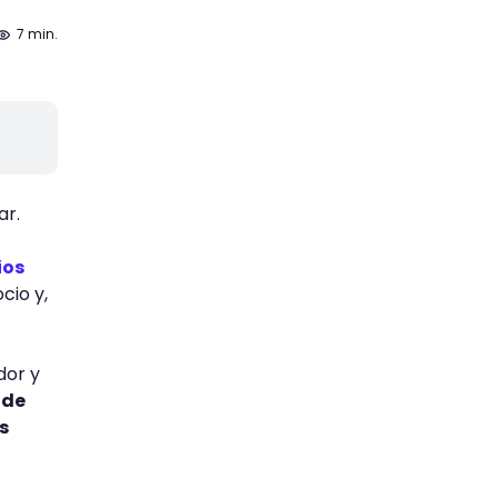
7 min.
ar.
ios
cio y,
dor y
 de
s