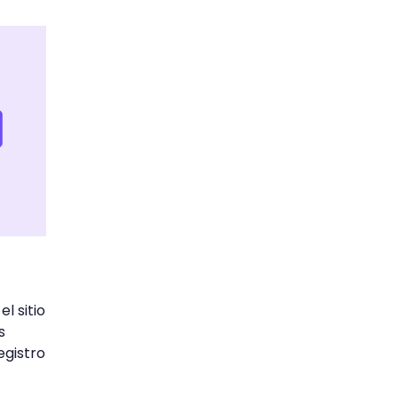
l sitio
s
egistro