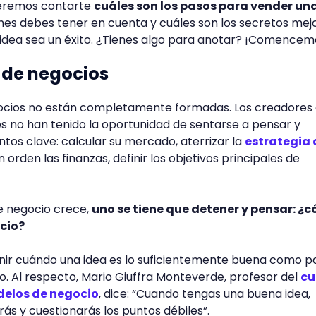
ueremos contarte
cuáles son los pasos para vender un
ones debes tener en cuenta y cuáles son los secretos mej
idea sea un éxito. ¿Tienes algo para anotar? ¡Comencem
a de negocios
gocios no están completamente formadas. Los creadores
s no han tenido la oportunidad de sentarse a pensar y
tos clave: calcular su mercado, aterrizar la
estrategia 
n orden las finanzas, definir los objetivos principales de
e negocio crece,
uno se tiene que detener y pensar: ¿
ocio?
rnir cuándo una idea es lo suficientemente buena como p
o. Al respecto, Mario Giuffra Monteverde, profesor del
cu
delos de negocio
, dice: “Cuando tengas una buena idea,
arás y cuestionarás los puntos débiles”.