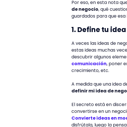
Por eso, en esta nota q
de negocio
, qué cuesti
guardados para que esa 
1. Define tu ide
A veces las ideas de ne
estas ideas muchas vece
descubrir algunos elemen
comunicación
, poner e
crecimiento, etc.
A medida que una idea d
definir mi idea de neg
El secreto está en disce
convertirse en un negoci
Convierte ideas en mo
disfrútala, luego la pens