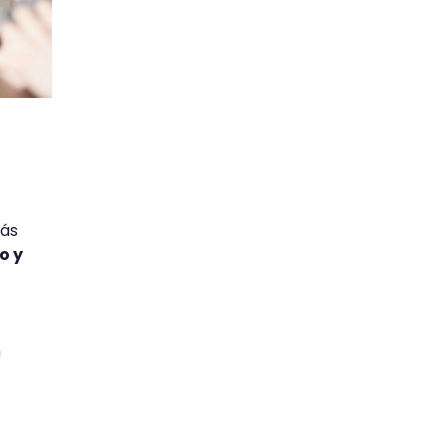
rás
o y
n