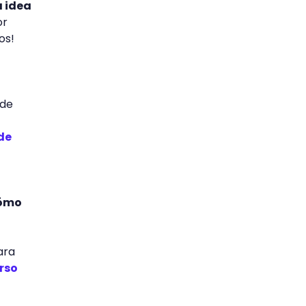
a idea
or
os!
 de
de
cómo
ara
rso