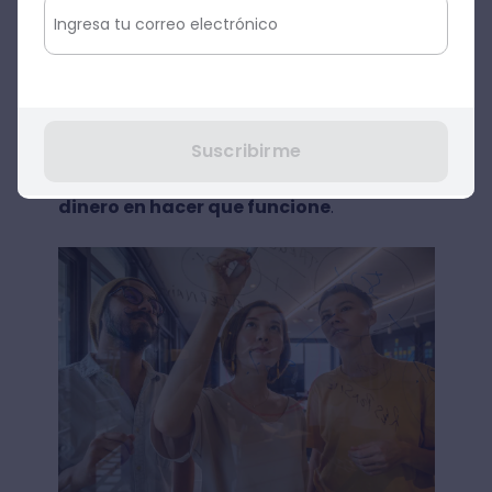
inspiracional, sin ser dirigida a la acción.
Por otra parte, el objetivo principal de una
oportunidad de negocio es obtener un
beneficio a cambio de su puesta en
Suscribirme
marcha.
Esto debido a que al crear este
tipo de alternativa, se invierte tiempo y
dinero en hacer que funcione
.