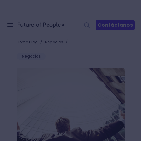
Contáctanos
/
/
Home Blog
Negocios
Negocios
¿Qué es una oportunidad de negocio?: Aprende a iden