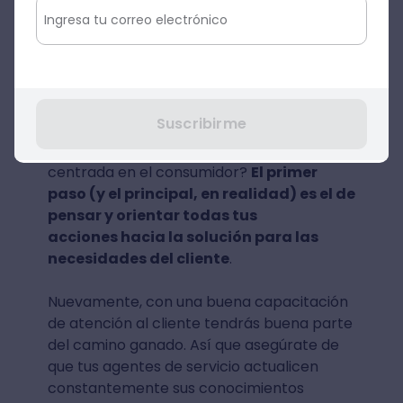
Para satisfacer las necesidades del cliente,
te recomendamos que elabores una
cultura empresarial que se base en la
experiencia del cliente, en cada toma de
contacto.
Suscribirme
¿Cómo crear una cultura que esté
centrada en el consumidor?
El primer
paso (y el principal, en realidad) es el de
pensar y orientar todas tus
acciones hacia la solución para las
necesidades del cliente
.
Nuevamente, con una buena capacitación
de atención al cliente tendrás buena parte
del camino ganado. Así que asegúrate de
que tus agentes de servicio actualicen
constantemente sus conocimientos