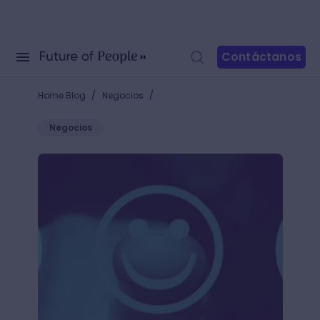
Contáctanos
/
/
Home Blog
Negocios
Negocios
Satisfacer las necesidades del cliente ¡La clave para 