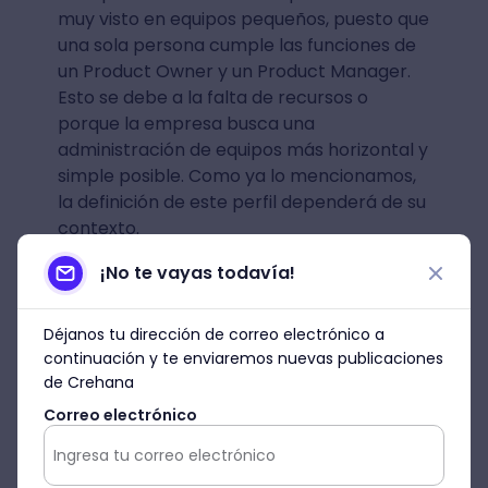
muy visto en equipos pequeños, puesto que
una sola persona cumple las funciones de
un Product Owner y un Product Manager.
Esto se debe a la falta de recursos o
porque la empresa busca una
administración de equipos más horizontal y
simple posible. Como ya lo mencionamos,
la definición de este perfil dependerá de su
contexto.
¡No te vayas todavía!
Prepárate para ser un Product
Manager certificado con este
Déjanos tu dirección de correo electrónico a
continuación y te enviaremos nuevas publicaciones
Microdegree en Product
de Crehana
Management
Correo electrónico