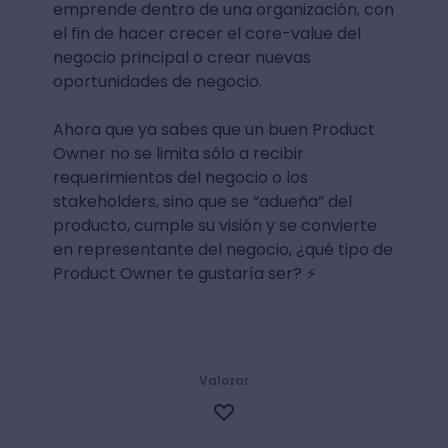
Como te podrás dar cuenta, el trabajo de
un Product Owner nunca termina y está
lleno de retos. La aspiración de todo PO
debería ser la de convertirse en un
intraemprendedor, es decir, alguien que
emprende dentro de una organización, con
el fin de hacer crecer el core-value del
negocio principal o crear nuevas
oportunidades de negocio.
Ahora que ya sabes que un buen Product
Owner no se limita sólo a recibir
requerimientos del negocio o los
stakeholders, sino que se “adueña” del
producto, cumple su visión y se convierte