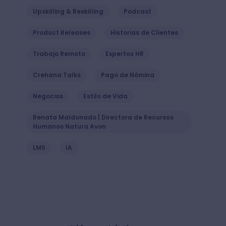
Gestión de Talento
Clima laboral
Liderazgo de equipos
Transformación cultural
Transformación digital
Reclutamiento & Contratación
Upskilling & Reskilling
Podcast
Product Releases
Historias de Clientes
Trabajo Remoto
Expertos HR
Crehana Talks
Pago de Nómina
Negocios
Estilo de Vida
Renata Maldonado | Directora de Recursos