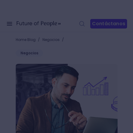
Contáctanos
/
/
Home Blog
Negocios
Negocios
¿Qué es realmente un Product Owner? Conviértete e