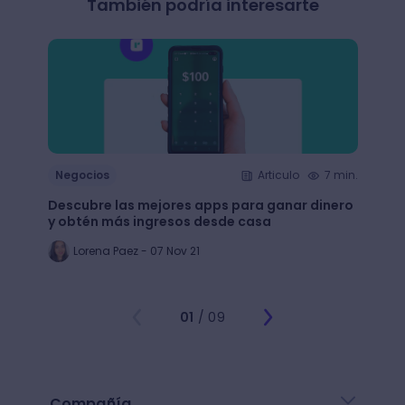
Humanos Natura Avon
LMS
IA
También podría interesarte
Negocios
Articulo
7 min.
Nego
Descubre las mejores apps para ganar dinero
+65 e
y obtén más ingresos desde casa
largo