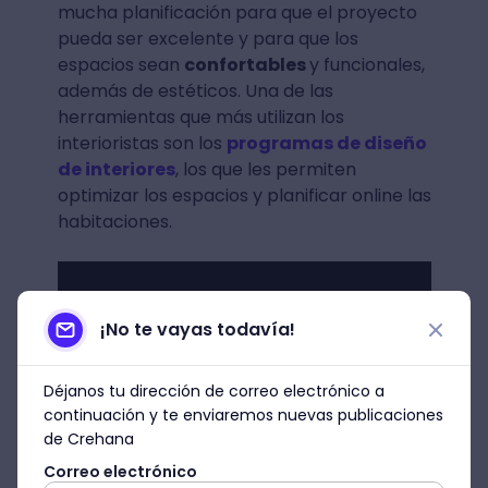
mucha planificación para que el proyecto
pueda ser excelente y para que los
espacios sean
confortables
y funcionales,
además de estéticos. Una de las
herramientas que más utilizan los
interioristas son los
programas de diseño
de interiores
, los que les permiten
optimizar los espacios y planificar online las
habitaciones.
¡No te vayas todavía!
Déjanos tu dirección de correo electrónico a
continuación y te enviaremos nuevas publicaciones
de Crehana
Correo electrónico