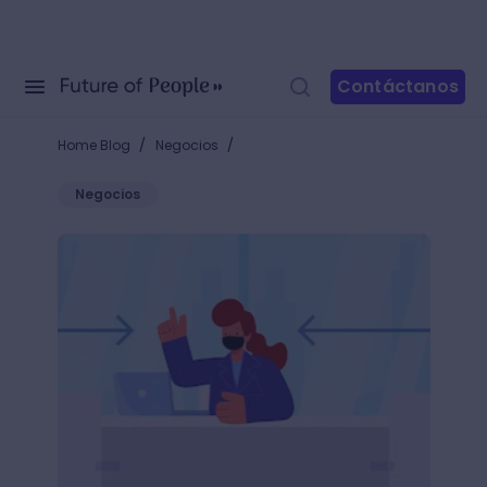
Contáctanos
/
/
Home Blog
Negocios
Negocios
¿Estás buscando empleo? Estos son los 10 tipos de 