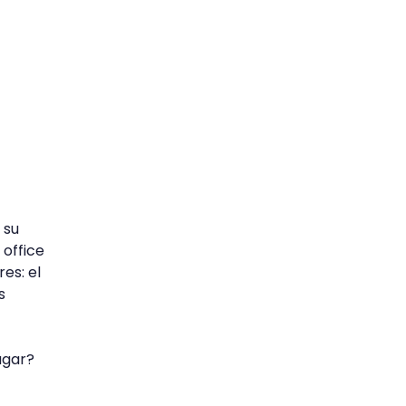
 su
office
es: el
s
ugar?