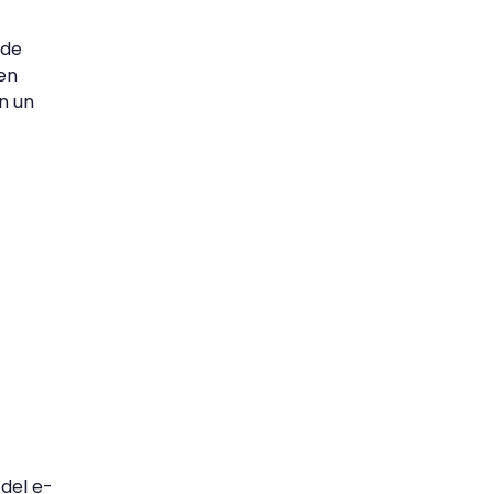
sde
uen
n un
del e-