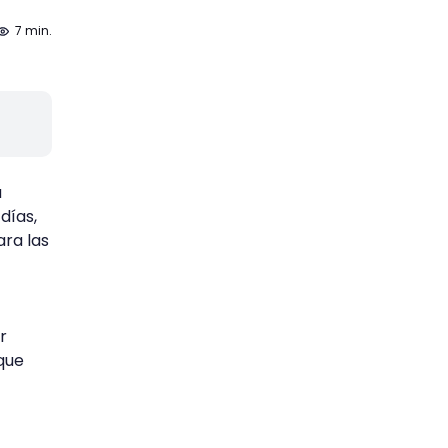
7 min.
a
días,
ara las
r
 que