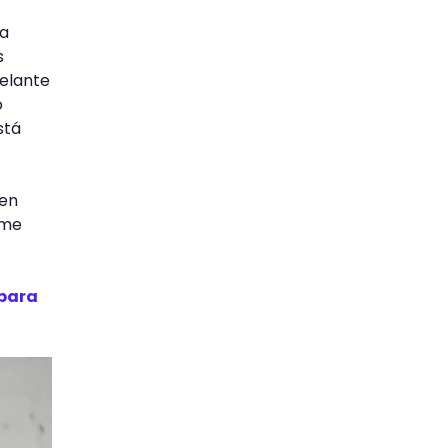
ia
s
elante
o
stá
 en
ome
para