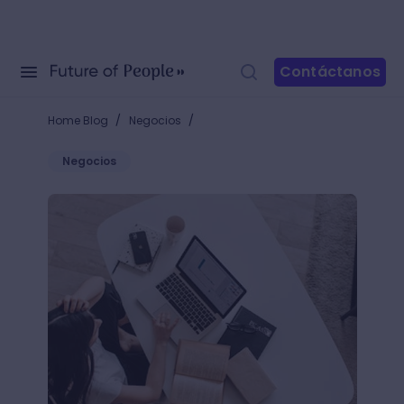
Contáctanos
/
/
Home Blog
Negocios
Negocios
¿Cómo se utiliza la función COINCIDIR en Excel? ¡E