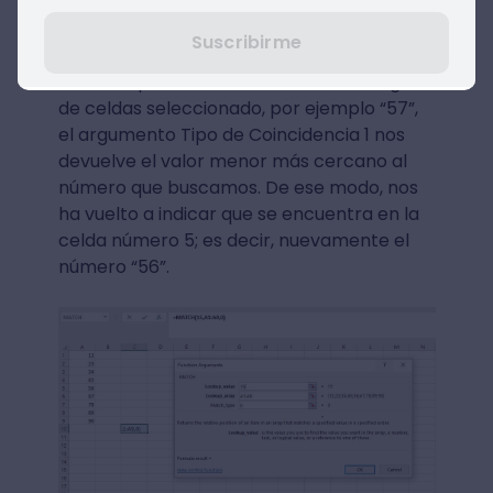
Suscribirme
Sin embargo, cuando colocamos un
número que no se encuentra en el rango
de celdas seleccionado, por ejemplo “57”,
el argumento Tipo de Coincidencia 1 nos
devuelve el valor menor más cercano al
número que buscamos. De ese modo, nos
ha vuelto a indicar que se encuentra en la
celda número 5; es decir, nuevamente el
número “56”.