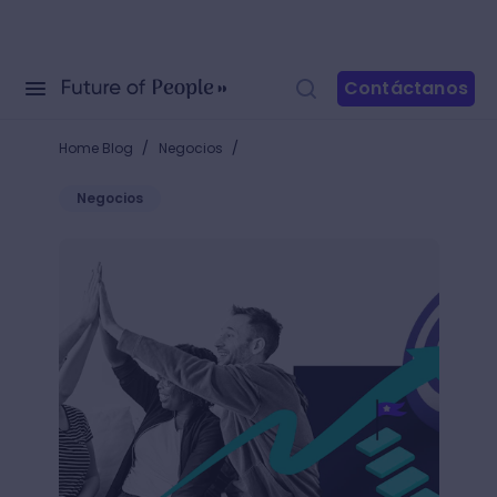
Contáctanos
/
/
Home Blog
Negocios
Negocios
5 claves para organizar un equipo de ventas exitos