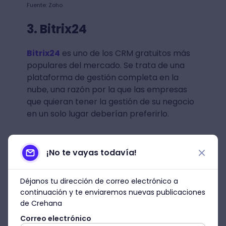
Fuente: Zoho
3. Bitrix24
Bitrix24
es uno de los CRM gratuitos más
populares del mercado. Se trata de una
plataforma de gestión completa en la
nube, una razón por la que las empresas
que quieran tener la gestión de su negocio
en un solo lugar deberían preferirlo.
Y es que no solo ofrece herramientas de
gestión de clientes.
También incluye
¡No te vayas todavía!
funciones para la gestión y
automatización de tareas, creación de
Déjanos tu dirección de correo electrónico a
informes, trabajo colaborativo,
continuación y te enviaremos nuevas publicaciones
contact center y más.
En fin, puedes
de Crehana
hacer de todo en Bitrix24.
Correo electrónico