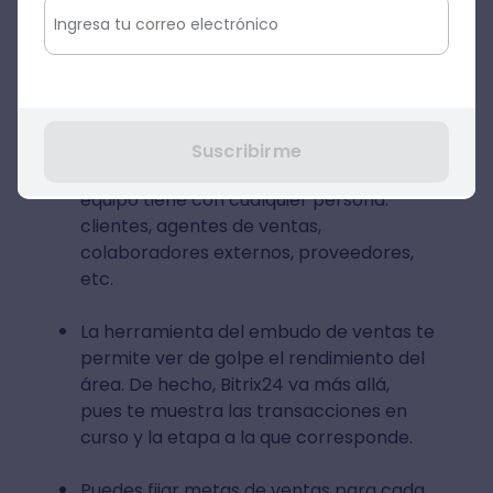
Ventajas
Puedes registrar hasta 12 usuarios y
almacenar hasta 5 GB de datos.
Puedes administrar y planificar toda la
Suscribirme
interacción que tu
equipo tiene con cualquier persona:
clientes, agentes de ventas,
colaboradores externos, proveedores,
etc.
La herramienta del embudo de ventas te
permite ver de golpe el rendimiento del
área. De hecho, Bitrix24 va más allá,
pues te muestra las transacciones en
curso y la etapa a la que corresponde.
Puedes fijar metas de ventas para cada