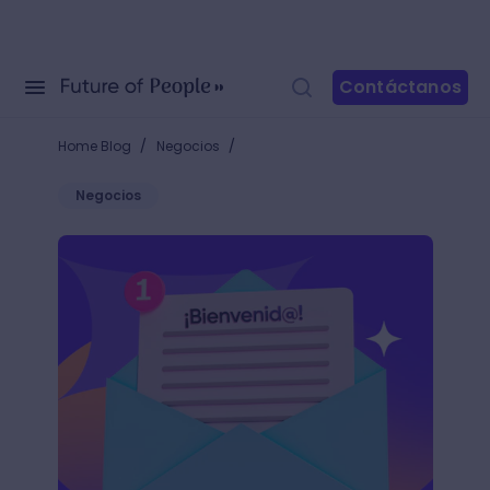
Contáctanos
/
/
Home Blog
Negocios
Negocios
9 ejemplos de correos de bienvenida cautivadores p