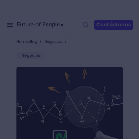
Contáctanos
/
/
Home Blog
Negocios
Negocios
+20 herramientas de análisis de datos que agilizarán