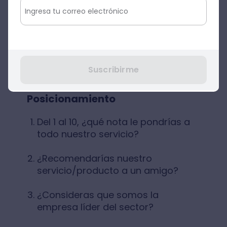
alguna consulta? ¿En qué medio?
¿Nuestro proceso de compra online
es rápido?
¿Alguna vez has tenido algún
Suscribirme
inconveniente con un pedido?
Posicionamiento
Del 1 al 10, ¿qué nota le pondrías a
todo nuestro servicio?
¿Recomendarías nuestro
servicio/producto a un amigo?
¿Consideras que somos la
empresa líder del sector?