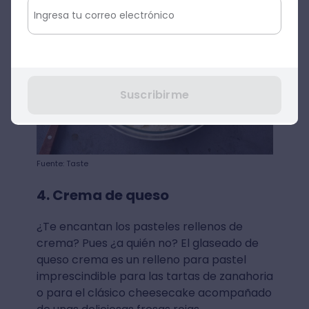
Suscribirme
Fuente: Taste
4. Crema de queso
¿Te encantan los pasteles rellenos de
crema? Pues ¿a quién no? El glaseado de
queso crema es un relleno para pastel
imprescindible para las tartas de zanahoria
o para el clásico cheesecake acompañado