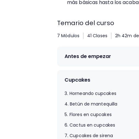
más básicas hasta los acaba
Temario del curso
7 Módulos
41 Clases
2h 42m de 
Antes de empezar
1.
Un postre es un recuerdo
2.
El recetario
Cupcakes
3.
Horneando cupcakes
4.
Betún de mantequilla
5.
Flores en cupcakes
6.
Cactus en cupcakes
7.
Cupcakes de sirena