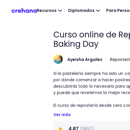
Recursos
Diplomados
Para Pers
Curso online de Re
Baking Day
Ayeisha Arguilez
Reposterí
Si la pastelería siempre ha sido un 
por dónde comenzar a hacer postres. 
descubrirás todo lo necesario para 
y puede que revelemos la mejor rec
El curso de repostería desde cero co
conocida por el exitoso canal de Yout
Ver más
pastelería como una forma de crear r
hablaremos, incluso, de pastelería cr
4.87
(
1863
)