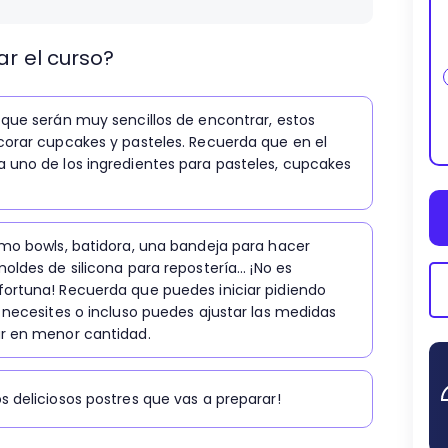
stará centrado en cómo hacer cupcakes de vainilla,
ués del horneado, aprenderás a preparar betún de
r el curso?
ños pastelillos. Además, tendrás un recetario para
, pasteles básicos y decorados, galletas y un
 que serán muy sencillos de encontrar, estos
corar cupcakes y pasteles. Recuerda que en el
y pastelería online con Crehana, estarás preparado
 uno de los ingredientes para pasteles, cupcakes
 ¡habrás pasado de la pastelería básica a realizar
da que, a medida que vayas realizando cada una de
o tus resultados en redes sociales. ¡Nos encantará
omo bowls, batidora, una bandeja para hacer
oldes de silicona para repostería... ¡No es
fortuna! Recuerda que puedes iniciar pidiendo
e necesites o incluso puedes ajustar las medidas
ar en menor cantidad.
s deliciosos postres que vas a preparar!