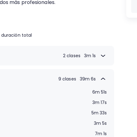
dos más profesionales.
duración total
2 clases
3m 1s
1m 33s
1m 28s
9 clases
39m 6s
6m 51s
3m 17s
5m 33s
3m 5s
7m 1s