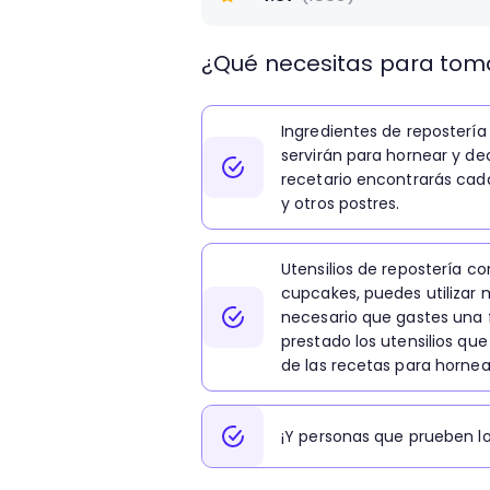
Nuestro curso de repostería online e
pero la aventura no acaba ahí. Desp
¿Qué necesitas para toma
mantequilla para decorar estos peque
realizar cheseecake, cheseecake pops
glaseado espejo.
Ingredientes de repostería
servirán para hornear y de
Después de este curso de repostería 
recetario encontrarás cada
para realizar pasteles de cumpleaños,
y otros postres.
decoraciones profesionales! Recuer
estas recetas, puedes ir compartiend
ver tu progreso!
Utensilios de repostería c
cupcakes, puedes utilizar m
necesario que gastes una 
prestado los utensilios qu
de las recetas para horne
¡Y personas que prueben lo