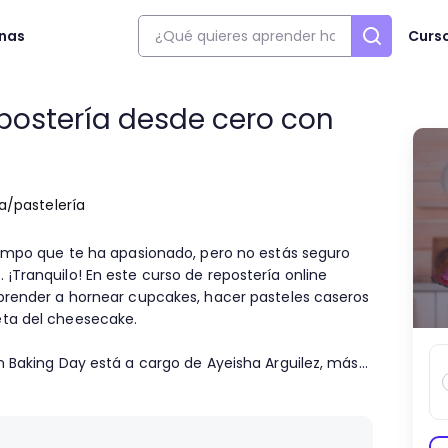
onas
Curs
postería desde cero con
a/pastelería
campo que te ha apasionado, pero no estás seguro
¡Tranquilo! En este curso de repostería online
aprender a hornear cupcakes, hacer pasteles caseros
eta del cheesecake.
n Baking Day está a cargo de Ayeisha Arguilez, más
ube 'Baking Day'. Junto a ella, aprenderás la
ecuerdos y explorar tu creatividad, ya que
eativa.