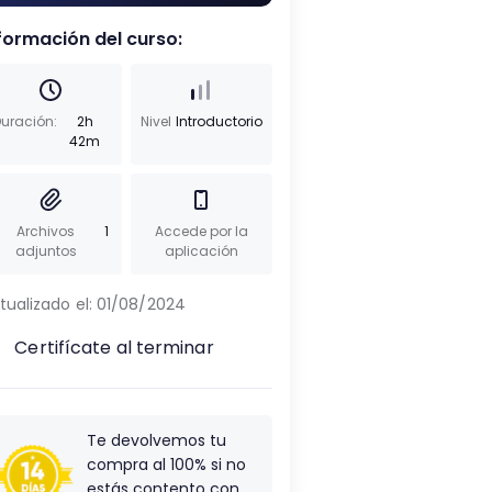
formación del curso:
uración:
2h
Nivel
Introductorio
42m
Archivos
1
Accede por la
adjuntos
aplicación
tualizado el:
01/08/2024
Certifícate al terminar
Te devolvemos tu
compra al 100% si no
estás contento con