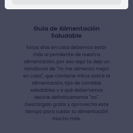
Guía de Alimentación
Saludable
Estos días en casa debemos estar
más al pendiente de nuestra
alimentación, por eso aquí te dejo un
Handbook de "Yo me alimento mejor
en casa", que contiene mitos sobre la
alimentación, tips de comidas
saludables y a qué deberíamos
decirle definitivamente "no".
Descárgalo gratis y aprovecha este
tiempo para cuidar tu alimentación
mucho más.