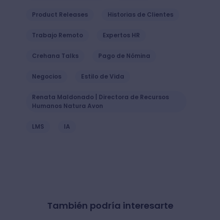
Product Releases
Historias de Clientes
Trabajo Remoto
Expertos HR
Crehana Talks
Pago de Nómina
Negocios
Estilo de Vida
Renata Maldonado | Directora de Recursos
Humanos Natura Avon
LMS
IA
También podría interesarte