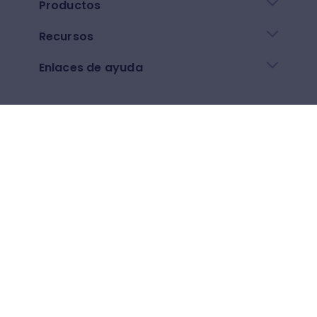
Productos
Recursos
Enlaces de ayuda
Descarga nuestra app
Google play
App Store
Otros
$
(
USD
)