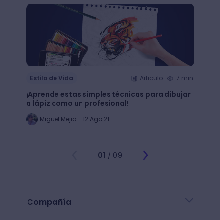
Estilo de Vida
Articulo
7 min.
Estil
¡Aprende estas simples técnicas para dibujar
¿Qué 
a lápiz como un profesional!
crear
Miguel Mejia - 12 Ago 21
Jo
01
/ 09
Compañía