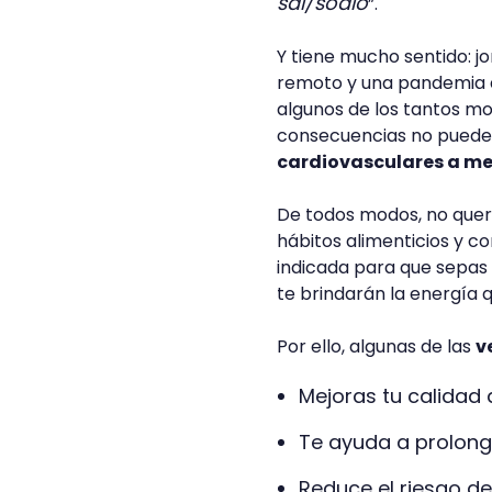
sal/sodio
”.
Y tiene mucho sentido: j
remoto y una pandemia q
algunos de los tantos mot
consecuencias no puede
cardiovasculares a me
De todos modos, no quer
hábitos alimenticios y c
indicada para que sepas
te brindarán la energía 
Por ello, algunas de las
v
Mejoras 
Te ayuda a prolonga
Reduce el riesgo d