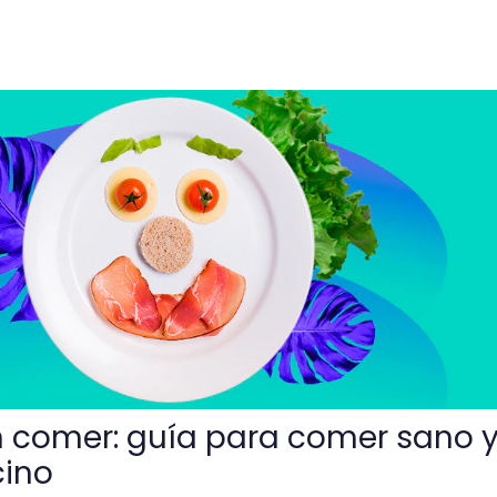
a para comer sano y no extrañar el tocino
n comer: guía para comer sano 
cino