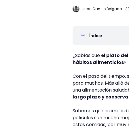
Juan Camilo Delgado
-
3
Índice
¿Sabías que
el plato de
hábitos alimenticios
?
Con el paso del tiempo,
para muchos. Más allá de c
una alimentación saludab
largo plazo y conservar
Sabemos que es imposibl
películas son mucho mej
estas comidas, por muy 