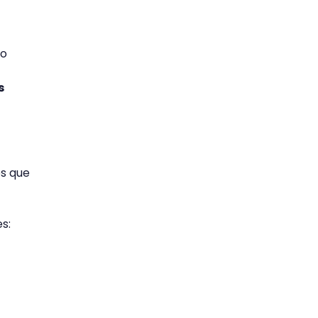
lo
s
os que
es: