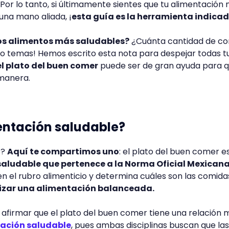
. Por lo tanto, si últimamente sientes que tu alimentación 
una mano aliada, ¡
esta guía es la herramienta indica
los alimentos más saludables?
¿Cuánta cantidad de c
No temas! Hemos escrito esta nota para despejar todas t
el plato del buen comer
puede ser de gran ayuda para q
 manera.
mentación saludable?
o?
Aquí te compartimos uno
: el plato del buen comer e
saludable que pertenece a la Norma Oficial Mexican
 el rubro alimenticio y determina cuáles son las comida
izar una alimentación balanceada.
afirmar que el plato del buen comer tiene una relación 
ación saludable
, pues ambas disciplinas buscan que las