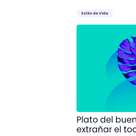
Estilo de Vida
Plato del buen comer: guí
Plato del bue
extrañar el to