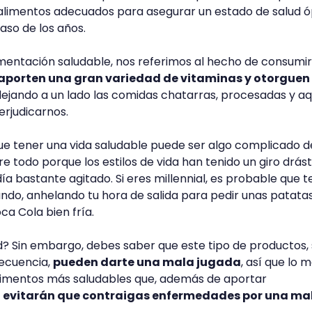
limentos adecuados para asegurar un estado de salud 
aso de los años.
entación saludable, nos referimos al hecho de consumir
aporten una gran variedad de vitaminas y otorguen
 dejando a un lado las comidas chatarras, procesadas y aq
rjudicarnos.
e tener una vida saludable puede ser algo complicado d
re todo porque los estilos de vida han tenido un giro drást
ía bastante agitado. Si eres millennial, es probable que te
ando, anhelando tu hora de salida para pedir unas patatas
 Cola bien fría.
? Sin embargo, debes saber que este tipo de productos, s
ecuencia,
pueden darte una mala jugada
, así que lo m
limentos más saludables que, además de aportar
,
evitarán que contraigas enfermedades por una ma