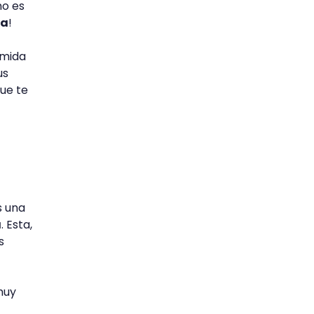
no es
da
!
omida
us
ue te
s una
a
. Esta,
s
muy