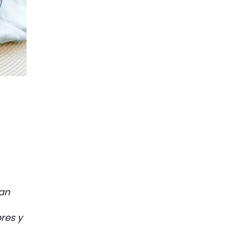
han
res y