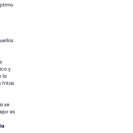
óptimo
uellos
e
ico y
 la
 fritas
i se
ejor es
la