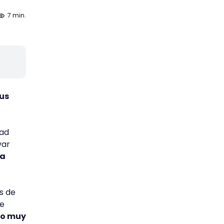
7 min.
us
dad
var
 a
s de
de
no muy