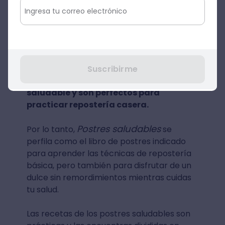
repostera, cumple esta promesa en
Postres Saludables
, uno de los mejores
libros de repostería saludable.
La magia de las recetas de Ordóñez
está en los ingredientes, los cuales se
Suscribirme
consumen dentro de una alimentación
saludable y son perfectos para
practicar repostería casera.
Postres saludables
Por lo tanto,
se
perfila como el libro de postres indicado
para aprender las técnicas de repostería
básica, pero también para disfrutar de un
dulce sin remordimientos mientras cuidas
tu salud.
Las recetas de los postres saludables son