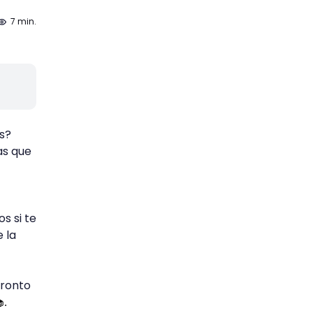
7 min.
s?
as que
s si te
 la
pronto
.