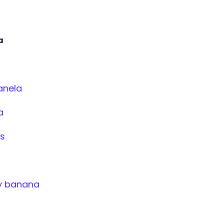
a
anela
a
os
 y banana