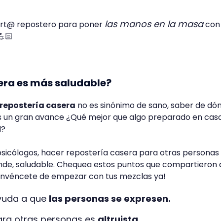
las manos en la masa
ert@ repostero para poner
con
💪🏻
era es más saludable?
repostería casera
no es sinónimo de sano, saber de dó
 un gran avance ¿Qué mejor que algo preparado en casa
d?
sicólogos, hacer repostería casera para otras personas
ende, saludable. Chequea estos puntos que compartieron
onvéncete de empezar con tus mezclas ya!
ayuda a que
las personas se expresen.
ara otras personas es
altruista.