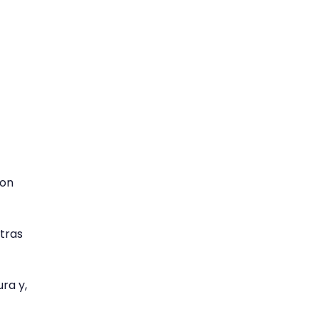
con
tras
ra y,