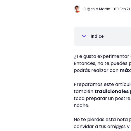
Eugenia Martin
-
09 Feb 21
Índice
¿Te gusta experimentar 
Entonces, no te puedes 
podrás realizar con
máxi
Preparamos este artícu
también
tradicionales
toca preparar un postre 
noche.
No te pierdas esta nota p
convidar a tus amig@s y 