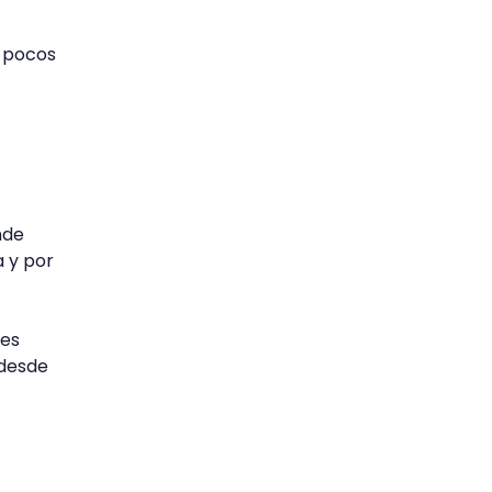
 pocos
nde
 y por
 es
 desde