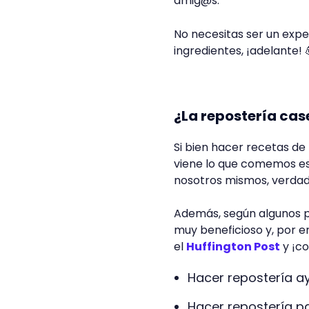
amig@s.
No necesitas ser un exp
ingredientes, ¡adelante! 
¿La repostería cas
Si bien hacer recetas de
viene lo que comemos es
nosotros mismos, verda
Además, según algunos p
muy beneficioso y, por 
el
Huffington Post
y ¡c
Hacer repostería 
Hacer repostería p