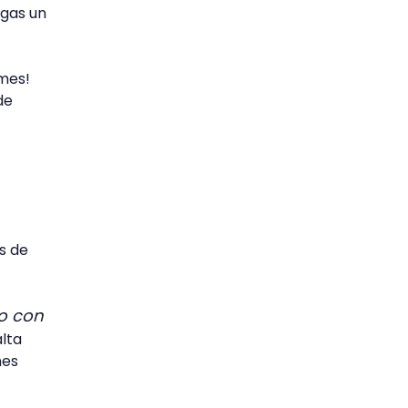
ngas un
mes!
de
s de
no con
lta
nes