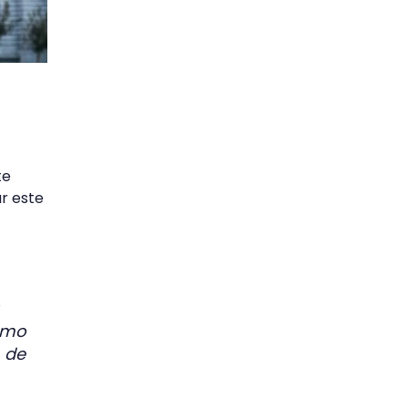
te
ar este
como
, de