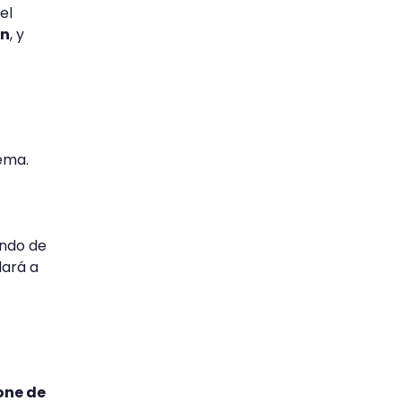
el
ón
, y
ema.
undo de
dará a
one de