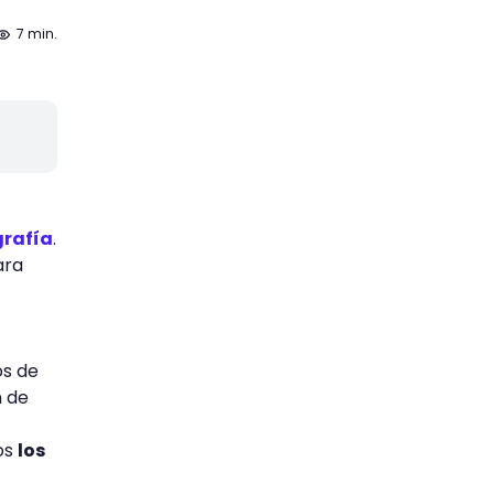
7 min.
grafía
.
ara
os de
n de
os
los