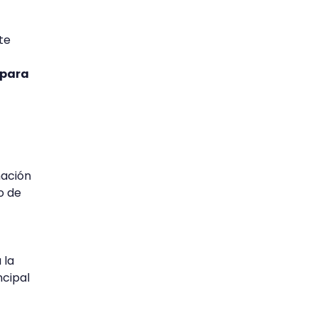
te
 para
mación
o de
 la
ncipal