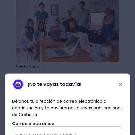
Fuente: Canva
Dentro de la etapa de preproducción de
¡No te vayas todavía!
una película, también se tiene que llevar a
cabo el proceso de casting. Para esto,
Déjanos tu dirección de correo electrónico a
tienes que contactar a agencias que
continuación y te enviaremos nuevas publicaciones
representan a actores o simplemente
de Crehana
lanzar una convocatoria abierta por redes
sociales.
Correo electrónico