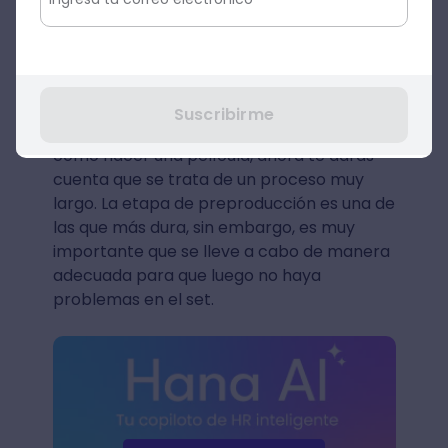
Solicita primero el envío de un
demo reel
,
de manera que solo convoques a aquellos
actores que calzan con el perfil que estás
buscando.
Suscribirme
Si siempre has tenido curiosidad por saber
cómo hacer una película, ahora te darás
cuenta que se trata de un proceso muy
largo. La etapa de preproducción es una de
las que más dura, sin embargo, es muy
importante que se lleve a cabo de manera
adecuada para que luego no haya
problemas en el set.