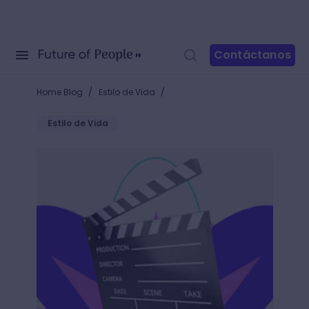
Contáctanos
/
/
Home Blog
Estilo de Vida
Estilo de Vida
Cómo hacer una película en 5 pasos y ser un sexy 