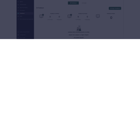
Plataforma Desempeño de Crehana
5. Proporciona oportunidades de
liderazgo
Este tipo de oportunidades no solo
desarrollarán las habilidades blandas de
liderazgo de tu equipo, sino que también las
fortalecerán como un todo.
Identifica a
tus líderes en formación y dales la
oportunidad de brillar.
Entrega una tarea en concreto y ayuda al
miembro del equipo que la asume a tener