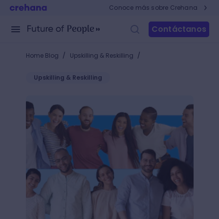
Conoce más sobre Crehana
Contáctanos
/
/
Home Blog
Upskilling & Reskilling
Upskilling & Reskilling
¿Lideras equipos numerosos? Fortalece sus habilid