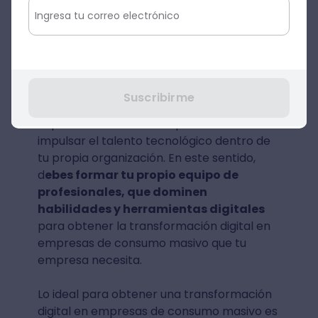
por lo que puedes garantizar un impulso de
tu organización en el mercado.
Desarrolla el talento digital
Si bien colaborar con otras empresas
Suscribirme
puede resultar de gran ayuda, también es
importante comenzar a promover e
impulsar el talento tecnológico dentro de
tu propia organización. En este sentido,
d
ebes formar tu propio equipo de
profesionales, que dominen
habilidades y herramientas digitales
para obtener la transformación digital en
empresas de consumo masivo que tu
empresa necesita.
Lo ideal para obtener una transformación
digital en empresas de consumo masivo es