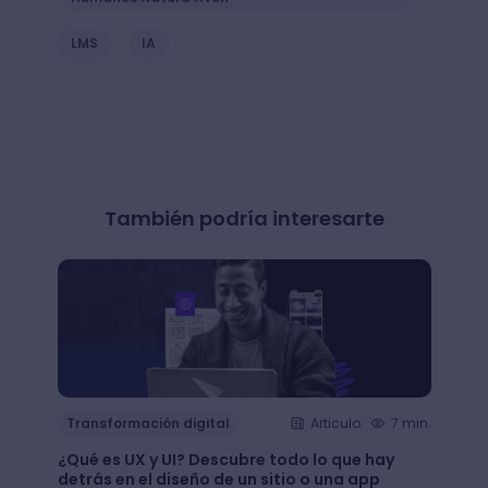
LMS
IA
También podría interesarte
Transformación digital
Articulo
7 min.
Trans
¿Qué es UX y UI? Descubre todo lo que hay
Mejor
detrás en el diseño de un sitio o una app
public