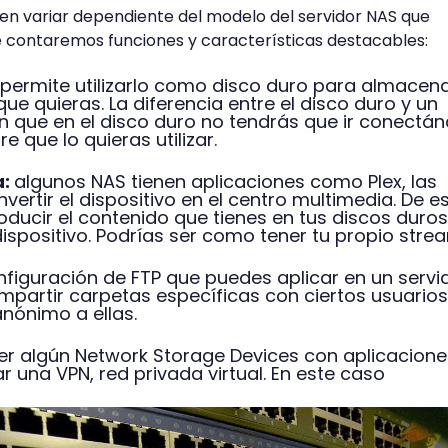
en variar dependiente del modelo del servidor NAS que
e contaremos funciones y características destacables:
permite utilizarlo como disco duro para almacen
ue quieras. La diferencia entre el disco duro y un
n que en el disco duro no tendrás que ir conectá
e que lo quieras utilizar.
a:
algunos NAS tienen aplicaciones como Plex, las
vertir el dispositivo en el centro multimedia. De e
ducir el contenido que tienes en tus discos duros
 dispositivo. Podrías ser como tener tu propio stre
nfiguración de FTP que puedes aplicar en un servi
mpartir carpetas específicas con ciertos usuarios
anónimo a ellas.
r algún Network Storage Devices con aplicacione
r una VPN, red privada virtual. En este caso