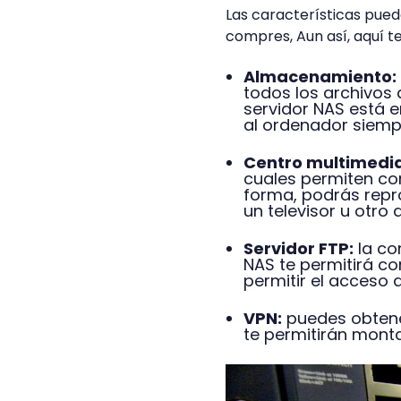
Las características pued
compres, Aun así, aquí t
Almacenamiento:
todos los archivos q
servidor NAS está e
al ordenador siempr
Centro multimedi
cuales permiten con
forma, podrás repro
un televisor u otro
Servidor FTP:
la co
NAS te permitirá co
permitir el acceso 
VPN:
puedes obtene
te permitirán monta