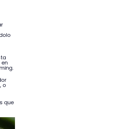
ar
ndolo
sta
 en
aming.
dor
, o
s que