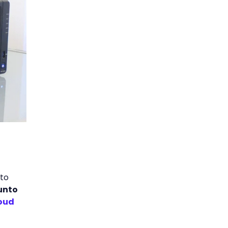
nto
unto
oud