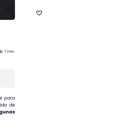
7 min.
al para
dida de
lgunas