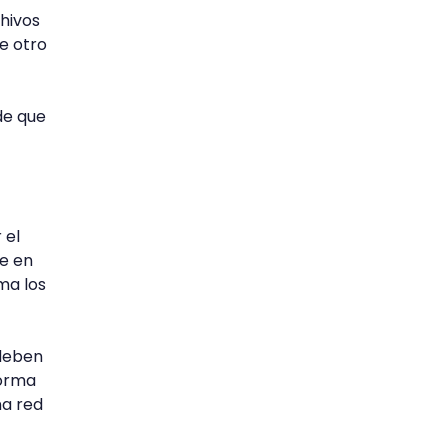
hivos
e otro
de que
 el
e en
ma los
 deben
forma
na red