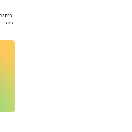
misma
rciona