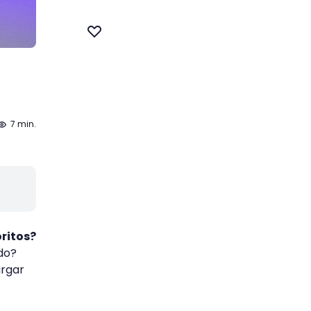
7 min.
oritos?
do?
argar