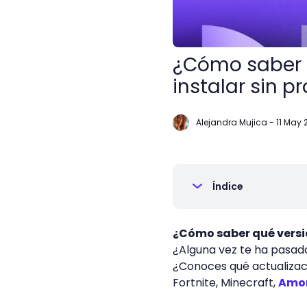
¿Cómo saber q
instalar sin 
Alejandra Mujica
-
11 May 
Índice
¿Cómo saber qué versió
¿Alguna vez te ha pasado
¿Conoces qué actualizac
Fortnite, Minecraft,
Amo