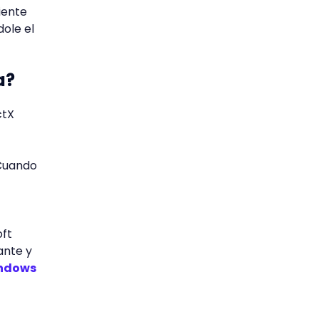
iente
dole el
a?
ctX
 Cuando
oft
ante y
ndows