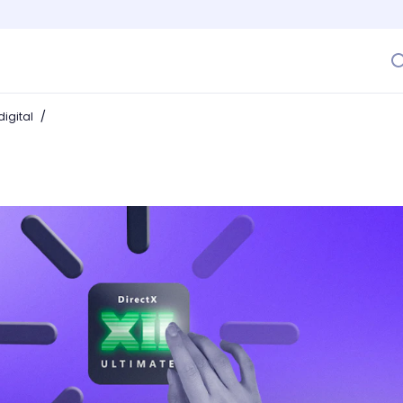
/
igital
e DirectX tengo e instalar sin problemas un juego?