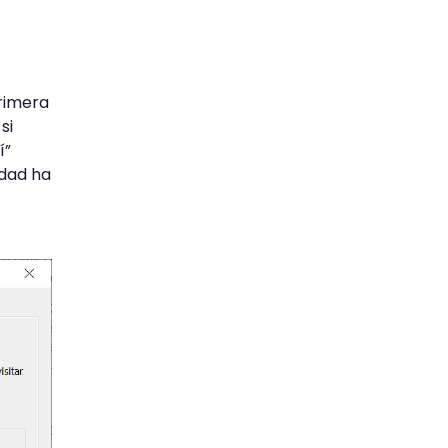
primera
si
í”
idad ha