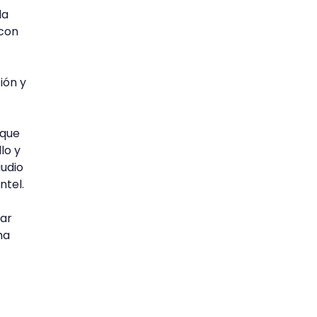
la
 con
ión y
 que
lo y
audio
ntel.
ar
ma