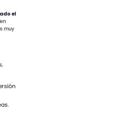
lado el
yen
es muy
s,
ersión
eas.