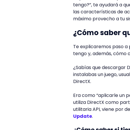
tengo?”, te ayudará a qu
las características de a
máximo provecho a tu si
¿Cómo saber qué
Te explicaremos paso a 
tengo y, además, cómo act
¿Sabías que descargar D
instalabas un juego, usu
DirectX.
Era como “aplicarle un 
utiliza DirectX como part
utilitaria API, viene por
Update
.
¿Cómo saber si tie