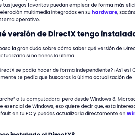
e tus juegos favoritos puedan emplear de forma más efic
celeración multimedia integradas en su
hardware
, sacán
stema operativo.
 versión de DirectX tengo instalad
paso la gran duda sobre cómo saber qué versión de Dire
ualizarla si no tienes la última.
irectX se podía hacer de forma independiente? ¡Así es!
almente te pedía que buscaras la última actualización de
parche” a tu computadora; pero desde Windows 8, Micros
e esencial de Windows, eso quiere decir que, esta interes
 default en tu PC y puedes actualizarla directamente en
Wi
nes instalado el DirectX?