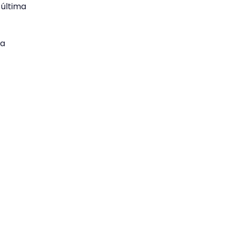
 última
la