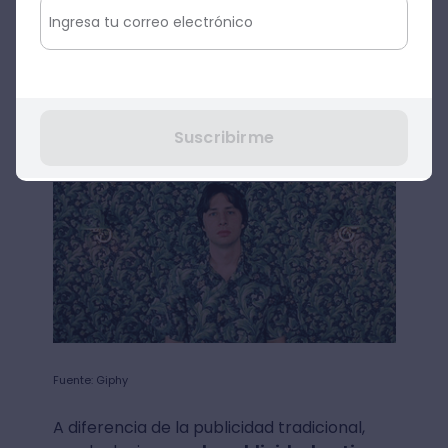
Seguramente en este punto ya intuyes qué
es la publicidad nativa, pero ¿qué te
parece si damos una definición? La
publicidad nativa es una manera de
transmitir mensajes comerciales de forma
natural y no intrusiva, por lo que logra
Suscribirme
generar mayor confianza.
Fuente: Giphy
A diferencia de la publicidad tradicional,