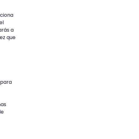
nciona
el
arás a
vez que
 para
has
de