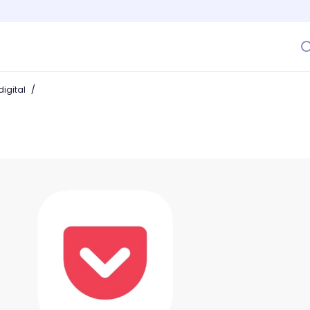
/
igital
e quieres leer online a un clic de distancia