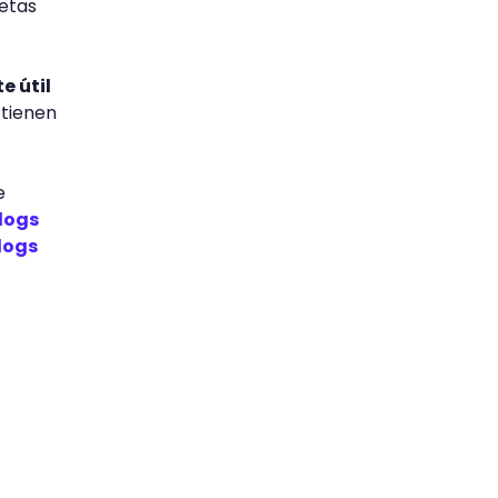
uetas
e útil
 tienen
e
logs
logs