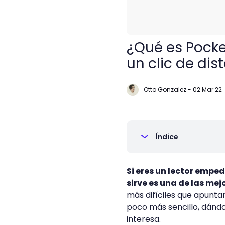
¿Qué es Pocket
un clic de dis
Otto Gonzalez
-
02 Mar 22
Índice
Si eres un lector empe
sirve es una de las me
más difíciles que apuntar
poco más sencillo, dándo
interesa.