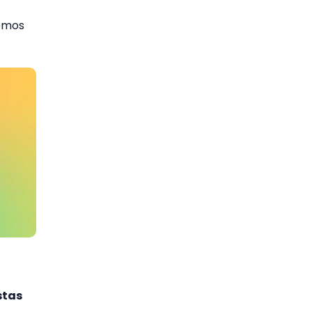
remos
stas