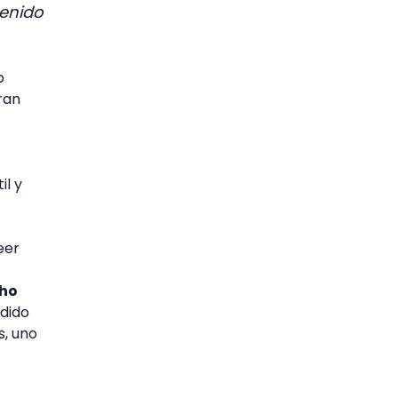
tenido
o
ran
il y
eer
cho
odido
s, uno