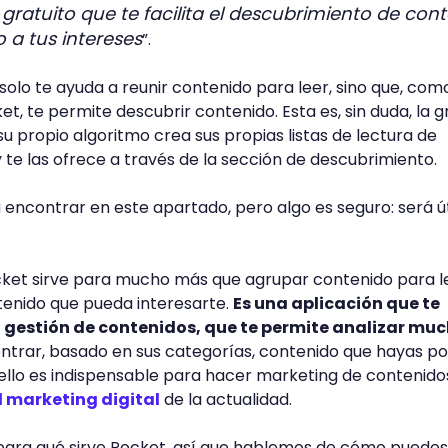
 gratuito que te facilita el descubrimiento de con
 a tus intereses
”.
o solo te ayuda a reunir contenido para leer, sino que, com
t, te permite descubrir contenido. Esta es, sin duda, la g
u propio algoritmo crea sus propias listas de lectura de
 te las ofrece a través de la sección de descubrimiento.
 encontrar en este apartado, pero algo es seguro: será út
Pocket sirve para mucho más que agrupar contenido para l
tenido que pueda interesarte.
Es una aplicación que te
la gestión de contenidos, que te permite analizar mu
ntrar, basado en sus categorías, contenido que hayas p
ello es indispensable para hacer marketing de contenido
 marketing digital
de la actualidad.
 para qué sirve Pocket, así que hablemos de cómo puedes