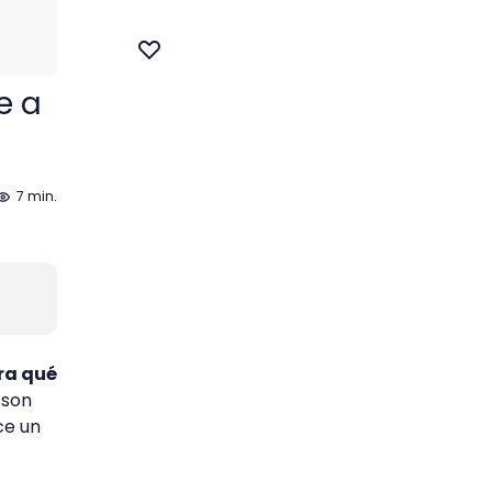
e a
7 min.
ara qué
 son
ce un