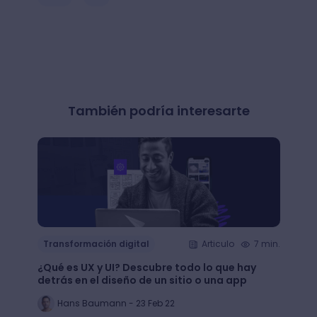
También podría interesarte
Transformación digital
Articulo
7 min.
Trans
¿Qué es UX y UI? Descubre todo lo que hay
Mejor
detrás en el diseño de un sitio o una app
public
Hans Baumann - 23 Feb 22
Mi