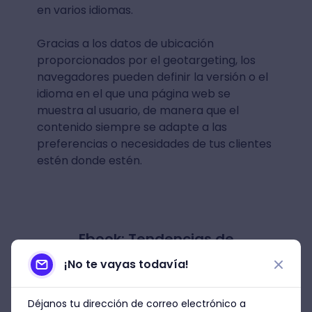
en varios idiomas.
Gracias a los datos de ubicación
proporcionados por el geotargeting, los
navegadores pueden definir la versión o el
idioma en el que una página web se
muestra al usuario, de manera que el
contenido siempre se adapte a las
preferencias o necesidades de tus clientes
estén donde estén.
Ebook: Tendencias de
Marketing
¡No te vayas todavía!
El mundo de hoy gira y se actualiza
rápidamente, cada semana nuevas
Déjanos tu dirección de correo electrónico a