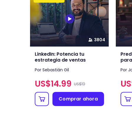
3804
LinkedIn: Potencia tu
Pred
estrategia de ventas
para
Por Sebastián Gil
Por J
US$
14.99
US
US$19
Comprar ahora