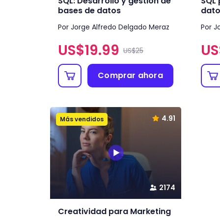
SQL: Desarrollo y gestión de
SQL 
bases de datos
dat
Por Jorge Alfredo Delgado Meraz
Por J
US$
19.99
US
US$25
Comprar ahora
4.91
Más vendidos
2174
Creatividad para Marketing