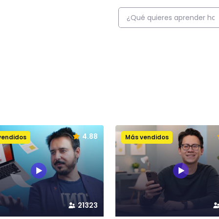
4.88
vendidos
Más vendidos
21323