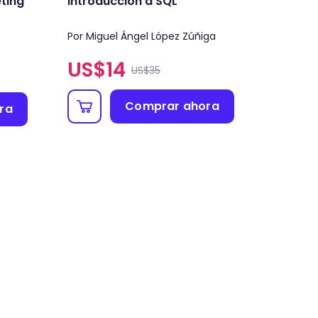
ting
Introducción a SQL
Por Miguel Ángel López Zúñiga
US$
14
US$35
Comprar ahora
ra