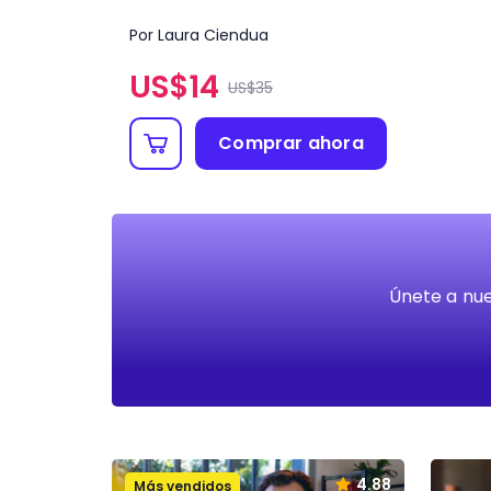
Por Laura Ciendua
US$
14
US$35
Comprar ahora
Únete a nue
4.88
Más vendidos