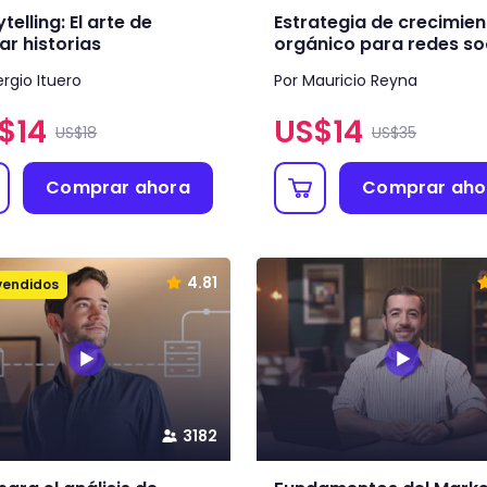
telling: El arte de
Estrategia de crecimien
ar historias
orgánico para redes soci
ergio Ituero
Por Mauricio Reyna
$
14
US$
14
US$18
US$35
Comprar ahora
Comprar aho
4.81
vendidos
3182