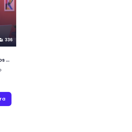
336
 ...
o
ra