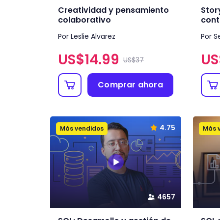
Creatividad y pensamiento
Story
colaborativo
cont
Por Leslie Alvarez
Por S
US$
14.99
US
US$37
Comprar ahora
4.75
Más vendidos
Más 
4657