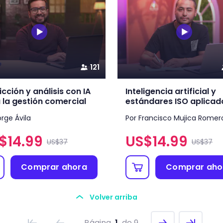
121
icción y análisis con IA
Inteligencia artificial y
 la gestión comercial
estándares ISO aplicados
orge Ávila
Por Francisco Mujica Romer
$
14.99
US$
14.99
US$37
US$37
Comprar ahora
Comprar aho
Volver arriba
Página
1
de 9