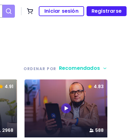
Iniciar sesión
Registrarse
Recomendados
ORDENAR POR
4.91
4.83
2968
588