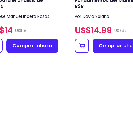
para el análisis de
Fundamentos del Marke
os
B2B
ose Manuel Incera Rosas
Por David Solano
$
14
US$
14.99
US$18
US$37
Comprar ahora
Comprar aho