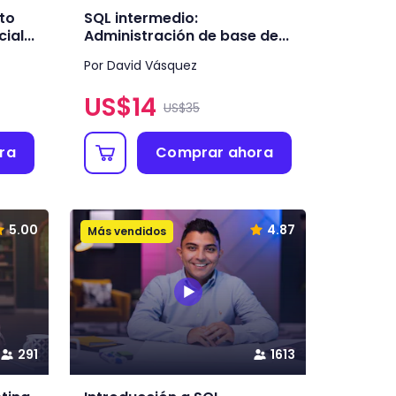
to
SQL intermedio:
al...
Administración de base de...
Por David Vásquez
US$
14
US$35
ra
Comprar ahora
5.00
4.87
Más vendidos
291
1613